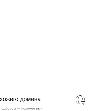
охожего домена
 подбором — похожее имя